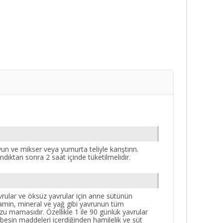
yun ve mikser veya yumurta teliyle karıştırın.
landıktan sonra 2 saat içinde tüketilmelidir.
ular ve öksüz yavrular için anne sütünün
itamin, mineral ve yağ gibi yavrunun tüm
tozu mamasıdır. Özellikle 1 ile 90 günlük yavrular
 besin maddeleri içerdiğinden hamilelik ve süt