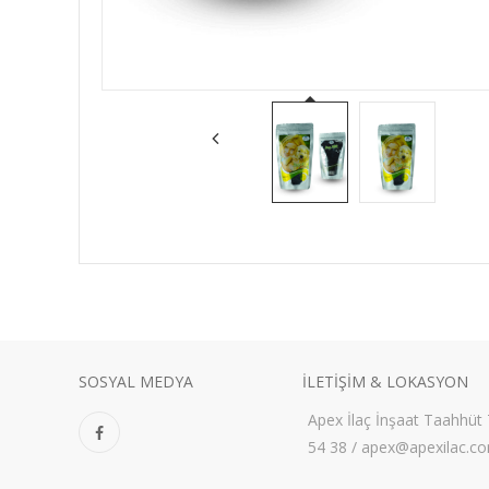
SOSYAL MEDYA
ILETIŞIM & LOKASYON
Apex İlaç İnşaat Taahhüt 
54 38 / apex@apexilac.c