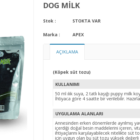
DOG MİLK
Stok :
STOKTA VAR
Marka :
APEX
AÇIKLAMA
(Köpek süt tozu)
KULLANIMI
50 ml ılık suya, 2 tatlı kaşığı puppy milk ko
İhtiyaca göre 4 saatte bir verilebilir. Hazır
UYGULAMA ALANLARI
Annesinden erken dönemlerde ayrılmış yavr
içerdiği doğal besin maddelerini içeren, v
ihtiyaçlarını karşılayabilecek nitelikte süt 
için uygun olan bu süt tozu yüksek değerli