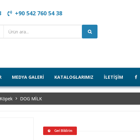
3
+90 542 760 54 38
R
MEDYA GALERI
KATALOGLARIMIZ
İLETIŞIM
Köpek
DOG MİLK
Geri Bildirim