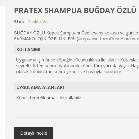
PRATEX SHAMPUA BUĞDAY ÖZLÜ
Stok:
Stokta Var
BUĞDAY ÖZLÜ Köpek Şampuanı Özel esans kokusu ve günlerce 
FARMAKOLOJİK ÖZELLİKLERİ: Şampuanın formülünde bulunan te
KULLANIMI
Uygulama için önce köpeğin vücudu ılık su ile ıslatılır.Kullanıla
seyreltildikten sonra ovalanarak köpük tüm vücuda yayılır.Ha
olarak tutulduktan sonra yıkanır ve havluyla kurutulur.
UYGULAMA ALANLARI
Köpek temizlik amacı ile kullanılır.
Detaylı İncele