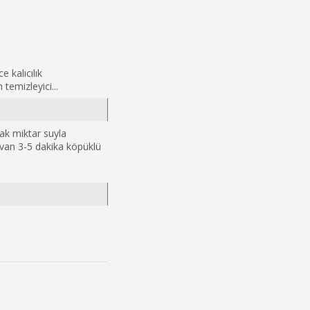
kalıcılık
mizleyici...
cak miktar suyla
yvan 3-5 dakika köpüklü