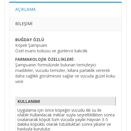
AÇIKLAMA
BILEŞIMI
BUĞDAY ÖZLÜ
Köpek Şampuanı
Özel esans kokusu ve günlerce kalıcılık
FARMAKOLOJİK ÖZELLİKLERİ:
Şampuanın formülünde bulunan temizleyici
maddeler, vücudu temizler, kıllara parlaklık vererek
daha sağlıklı görülmesini sağlar ve vücuda güzel koku
verir.
KULLANIMI
Uygulama için önce köpeğin vücudu ılık su ile
ıslatılır.Kullanılacak miktar suyla seyreltildikten sonra
ovalanarak köpük tüm vücuda yayılır.Hayvan 3-5
dakika köpüklü olarak tutulduktan sonra yıkanır ve
havluyla kurutulur.