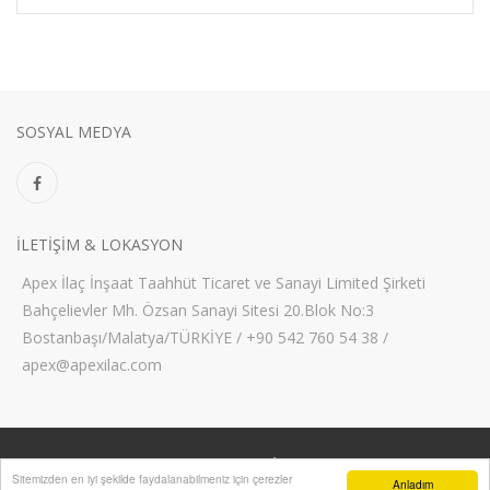
SOSYAL MEDYA
ILETIŞIM & LOKASYON
Apex İlaç İnşaat Taahhüt Ticaret ve Sanayi Limited Şirketi
Bahçelievler Mh. Özsan Sanayi Sitesi 20.Blok No:3
Bostanbaşı/Malatya/TÜRKİYE / +90 542 760 54 38 /
apex@apexilac.com
Copyright © Apec İlaç Sanayi
Sitemizden en iyi şekilde faydalanabilmeniz için çerezler
Anladım